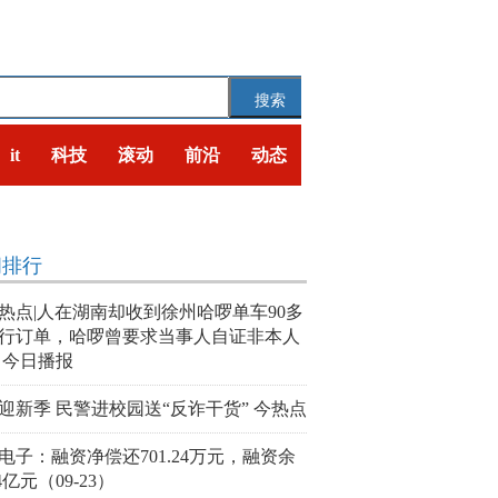
搜索
it
科技
滚动
前沿
动态
闻排行
热点|人在湖南却收到徐州哈啰单车90多
行订单，哈啰曾要求当事人自证非本人
 今日播报
迎新季 民警进校园送“反诈干货” 今热点
电子：融资净偿还701.24万元，融资余
4亿元（09-23）