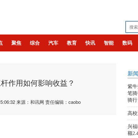
点
聚焦
综合
汽车
教育
快讯
智能
数码
新
杠杆作用如何影响收益？
紫牛
笔骑
骑行
:06:32
来源：和讯网
责任编辑：caobo
高校
兴福
额2.