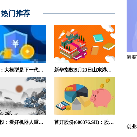
热门推荐
港股
吴泳铭：大模型是下一代操作系统 AI Cloud是下一代计算机|独家
新华指数|9月23日山东港口原油现货价格指数较前一交易日上涨1.42%
中信建投：看好机器人重回科技成长配置主线|微头条
首开股份(600376.SH)：股价短期上涨过快严重偏离基本面 可能存在下跌风险 焦点热文
创业