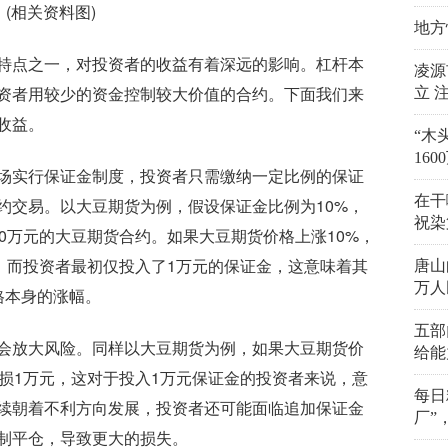
(相关资料图)
地方
特点之一，对投资者的收益有着深远的影响。杠杆本
凌源
资者用较少的资金控制较大价值的合约。下面我们来
立 
收益。
“木
16
场实行保证金制度，投资者只需缴纳一定比例的保证
在干
约交易。以大豆期货为例，假设保证金比例为10%，
祝染
0万元的大豆期货合约。如果大豆期货价格上涨10%，
。而投资者最初仅投入了1万元的保证金，这意味着其
唐山
万人
格本身的涨幅。
五部
会放大风险。同样以大豆期货为例，如果大豆期货价
给能
亏损1万元，这对于投入1万元保证金的投资者来说，意
每日精
续朝着不利方向发展，投资者还可能面临追加保证金
厂”
制平仓，导致更大的损失。