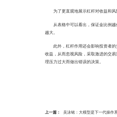
为了更直观地展示杠杆对收益和风
从表格中可以看出，保证金比例越
越大。
此外，杠杆作用还会影响投资者的
收益，从而忽视风险，采取激进的交易
理压力过大而做出错误的决策。
标签：
大豆期货合约
保证金价值
保证
上一篇：
吴泳铭：大模型是下一代操作系统 AI Cloud是下一代计算机