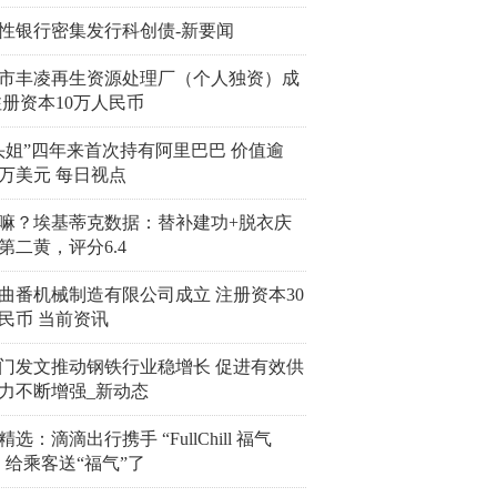
性银行密集发行科创债-新要闻
市丰凌再生资源处理厂（个人独资）成
注册资本10万人民币
头姐”四年来首次持有阿里巴巴 价值逾
00万美元 每日视点
嘛？埃基蒂克数据：替补建功+脱衣庆
第二黄，评分6.4
曲番机械制造有限公司成立 注册资本30
民币 当前资讯
门发文推动钢铁行业稳增长 促进有效供
力不断增强_新动态
选：滴滴出行携手 “FullChill 福气
，给乘客送“福气”了