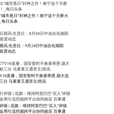
“城市悬日”封神之作！南宁这个天桥火
_每日头条
视讯:生意社：9月24日中油吉化揭阳
S装置动态
TV16直播，国安暂时不换塞蒂恩 踢大连
三分 马莱莱又遇苦主|简讯
评级 | 花旗：维持阿里巴巴“买入”评级
金周引流挖掘跨平台协同效应 百事通