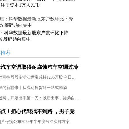
 注册资本1万人民币
：科华数据最新股东户数环比下降
33% 筹码趋向集中
彩推荐
豪汽车空调取得耐腐蚀汽车空调过冷
储液干燥器总成专利，延长整个装置
浙江世宝控股股东浙江世宝减持1236万股|今日快讯
使用寿命
里的新疆⑯丨从流动售货到一站式购物
辛巴退网，师娘出手第一刀：以后出事，徒弟自己扛！|每日消息
亮点！担心代驾找不到路 ，男子竟
开车“寻”代驾
讯]片仔癀公布2025年半年度分红实施方案