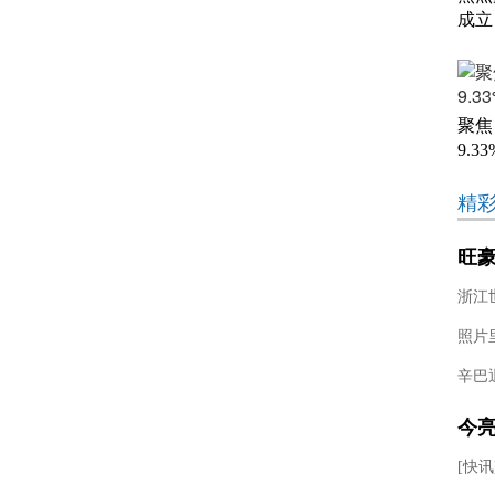
成立
聚焦
9.
精
旺
式
的
照片
今
酒后
[快