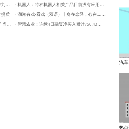
国家金融监督管理总局丽水监管分局核准刘晨遂昌农商银行副行长 每日焦点
机器人：特种机器人相关产品目前没有应用在空间站_当前热议
容提质
湖湘有戏·看戏（双语）丨身在念经，心在...... 网友：演我看见美男的样子吗？ 焦点精选
建行临沂浚河支行：零钱兑换背后的坚守 当前热讯
智慧农业：连续4日融资净买入累计750.43万元（09-23） 微动态
汽车
热点