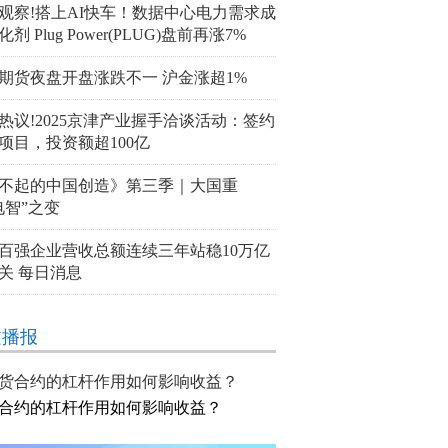
观察!搭上AI快车！数据中心电力需求成
剂 Plug Power(PLUG)盘前再涨7%
期货夜盘开盘涨跌不一 沪金涨超1%
热议!2025京津产业握手洽谈活动：签约
个项目，投资额超100亿
不起的中国创造》第三季｜大国重
电智”之变
百强企业营收总额连续三年站稳10万亿
关 每日消息
文播报
合约的杠杆作用如何影响收益？