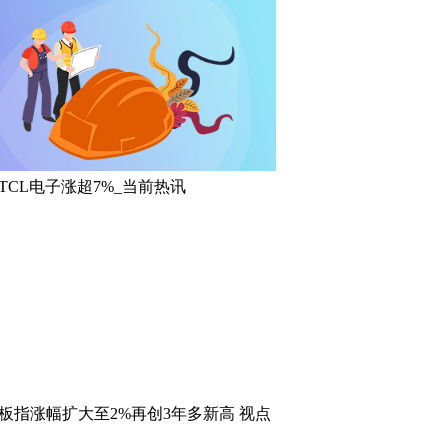
TCL电子涨超7%_当前热讯
板指涨幅扩大至2%再创3年多新高 视点