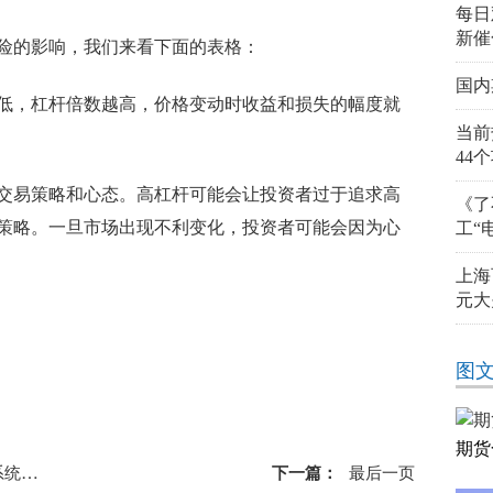
每日
新催化
险的影响，我们来看下面的表格：
国内
低，杠杆倍数越高，价格变动时收益和损失的幅度就
当前
44
交易策略和心态。高杠杆可能会让投资者过于追求高
《了
策略。一旦市场出现不利变化，投资者可能会因为心
工“
上海
元大
金比例
图
期货
|独家
下一篇：
最后一页