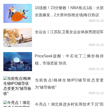
10连败！23分惨败！NBA焦点1战：火箭
全面爆发，2大替补惊艳全场|每日热议
2025-11-13
全运会丨江苏队卫冕全运会体操男团冠军
2025-11-13
PriceSeek提醒：中石化丁二烯价格持
稳，市场坚挺 快讯
2025-11-13
当前焦点!格林生物IPO辅导状态变更
为“辅导验收”
2025-11-13
今亮点！湖北推进乡村实用技术下沉“田