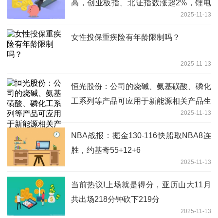
高，创业板指、北证指数涨超2%，锂电
2025-11-13
池产业链大爆发_每日视讯
女性投保重疾险有年龄限制吗？
2025-11-13
恒光股份：公司的烧碱、氨基磺酸、磷化
工系列等产品可应用于新能源相关产品生
2025-11-13
产 每日热文
NBA战报：掘金130-116快船取NBA8连
胜，约基奇55+12+6
2025-11-13
当前热议!上场就是得分，亚历山大11月
共出场218分钟砍下219分
2025-11-13