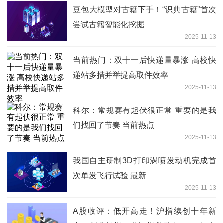
点速读
豆包大模型对古籍下手！“识典古籍”首次
尝试古籍智能化挖掘
2025-11-13
当前热门：双十一后快递量暴涨 高校快
递站多措并举提高取件效率
2025-11-13
科尔：常规赛有起伏很正常 重要的是我
们找回了节奏 当前热点
2025-11-13
我国自主研制3D打印涡喷发动机完成首
次单发飞行试验 最新
2025-11-13
A股收评：低开高走！沪指续创十年新