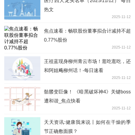
医疗四大龙头名单（2025/11/12） 每日
热文
2025-11-12
焦点速看：畅联股份董事拟合计减持不超
0.77%股份
2025-11-12
王祖蓝现身柳州青云市场！逛吃逛吃，还
和阿姐飚柳州话！-每日速看
2025-11-12
骷髅变巨像！ 《暗黑破坏神4》关键boss
遭和谐_焦点快看
2025-11-12
天天资讯:健康我来说丨如何在干燥的季
节正确敷面膜？