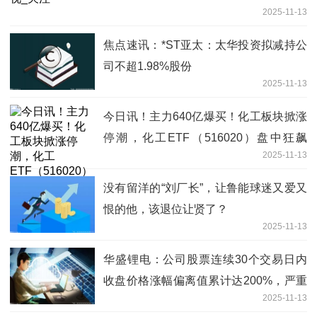
2025-11-13
焦点速讯：*ST亚太：太华投资拟减持公
司不超1.98%股份
2025-11-13
今日讯！主力640亿爆买！化工板块掀涨
停潮，化工ETF（516020）盘中狂飙
2025-11-13
4.32%！多重利好持续发酵
没有留洋的“刘厂长”，让鲁能球迷又爱又
恨的他，该退位让贤了？
2025-11-13
华盛锂电：公司股票连续30个交易日内
收盘价格涨幅偏离值累计达200%，严重
2025-11-13
异常波动！前三季营收增62%仍亏损 焦