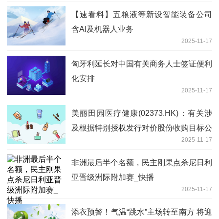
【速看料】五粮液等新设智能装备公司
含AI及机器人业务
2025-11-17
匈牙利延长对中国有关商务人士签证便利
化安排
2025-11-17
美丽田园医疗健康(02373.HK)：有关涉
及根据特别授权发行对价股份收购目标公
2025-11-17
司100%已发行股份之主要交易及股东特
别大会通告内容摘要|观察
非洲最后半个名额，民主刚果点杀尼日利
亚晋级洲际附加赛_快播
2025-11-17
添衣预警！气温“跳水”主场转至南方 将迎