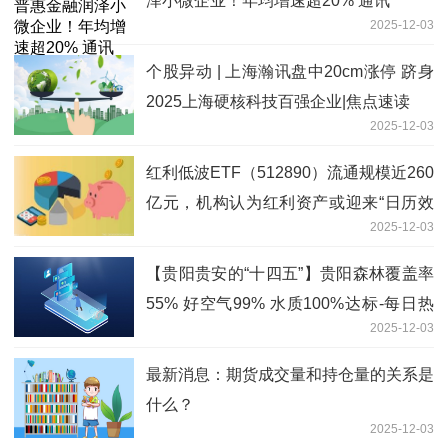
泽小微企业！年均增速超20% 通讯
2025-12-03
个股异动 | 上海瀚讯盘中20cm涨停 跻身
2025上海硬核科技百强企业|焦点速读
2025-12-03
红利低波ETF（512890）流通规模近260
亿元，机构认为红利资产或迎来“日历效
2025-12-03
应”下的投资行情
【贵阳贵安的“十四五”】贵阳森林覆盖率
55% 好空气99% 水质100%达标-每日热
2025-12-03
文
最新消息：期货成交量和持仓量的关系是
什么？
2025-12-03