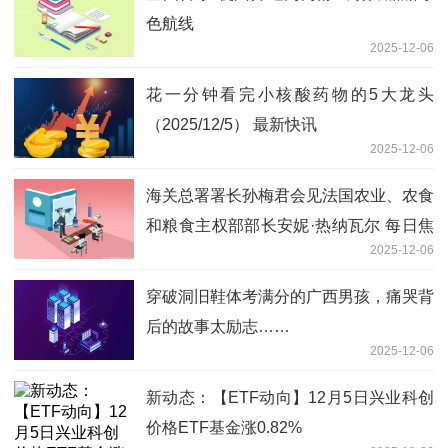
色航线
2025-12-06
花一分钟看完小核酸药物的5大龙头
（2025/12/5） 最新快讯
2025-12-06
海关总署署长孙梅君会见法国农业、农食
和粮食主权部部长安妮·热纳瓦尔 每日焦
2025-12-06
点
穿破洞旧鞋体考满分的广西男孩，痛哭背
后的故事太励志……
2025-12-06
新动态：【ETF动向】12月5日兴业科创
价格ETF基金涨0.82%