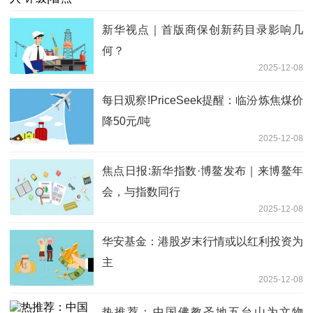
新华视点｜首版商保创新药目录影响几
何？
2025-12-08
每日观察!PriceSeek提醒：临汾炼焦煤价
降50元/吨
2025-12-08
焦点日报:新华指数·博鳌发布｜来博鳌年
会，与指数同行
2025-12-08
华安基金：港股岁末行情或以红利投资为
主
2025-12-08
热推荐：中国佛教圣地五台山为文物