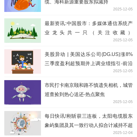
缆、海科新源重要股东拟减持
2025-12-05
最新资讯:中国股市：多媒体通信系统产
业龙头共一只（关注收藏）
2025-12-05
（2025/12/4）
美股异动 | 美国达乐公司(DG.US)涨8%
三季度盈利超预期并上调业绩指引-前沿
2025-12-05
热点
市民打卡南京颐和路不慎遗失相机，城管
巡查捡到热心送还-热点聚焦
2025-12-05
每日快讯!刚斩获三连板，太阳电缆股东
象屿集团及其一致行动人拟合计减持不超
2025-12-04
3%股份