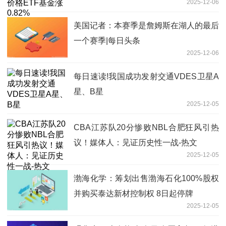
2025-12-06
美国记者：本赛季是詹姆斯在湖人的最后
一个赛季|每日头条
2025-12-06
每日速读!我国成功发射交通VDES卫星A
星、B星
2025-12-05
CBA江苏队20分惨败NBL合肥狂风引热
议！媒体人：见证历史性一战-热文
2025-12-05
渤海化学：筹划出售渤海石化100%股权
并购买泰达新材控制权 8日起停牌
2025-12-05