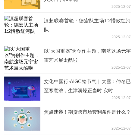
2025-12-07
滇超联赛首轮：德宏队主场1:2惜败红河
队
2025-12-07
以“大国重器”为创作主题，南航这场元宇
宙艺术展太酷啦
2025-12-07
文化中国行·AIGC绘节气｜大雪：仲冬已
至寒意浓，生津润燥正当时-实时
2025-12-07
焦点速递！期货跨市场套利条件是什么？
2025-12-07