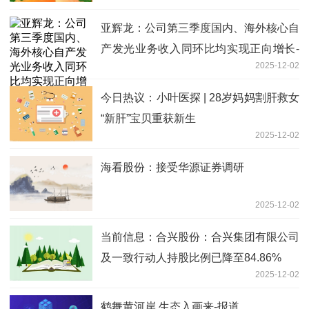
亚辉龙：公司第三季度国内、海外核心自
产发光业务收入同环比均实现正向增长-
2025-12-02
焦点观察
今日热议：小叶医探 | 28岁妈妈割肝救女
“新肝”宝贝重获新生
2025-12-02
海看股份：接受华源证券调研
2025-12-02
当前信息：合兴股份：合兴集团有限公司
及一致行动人持股比例已降至84.86%
2025-12-02
鹤舞黄河岸 生态入画来-报道