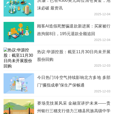
洪灏：已在4500美元高位清仓黄金，泡
沫必破 最资讯
2025-12-04
顾客AI造假死蟹骗退款新进展：买家被行
政拘留8日，195元退款全额追回
2025-12-04
热议:华源控股：截至11月30日尚未开展
股份回购
2025-12-03
今日热门!冷空气持续影响北方多地 多部
门“攥指成拳”保生产保畅通
2025-12-03
赛场竞技展风采 金融宣讲护未来——贵
州银行三穗支行借力三穗县民族高级中学