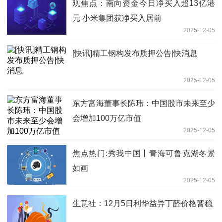
观焦点：南向资金今日净买入超13亿港
元 小米集团获净买入居前
2025-12-05
[快讯]精工钢构发布质押公告|快消息
2025-12-05
东方富海董事长陈玮：中国股市未来至少
会增加100万亿市值
2025-12-05
焦点热门:秀我中国丨青海可鲁克湖冬景
如画
2025-12-05
生意社：12月5日利华益异丁醛价格暂稳