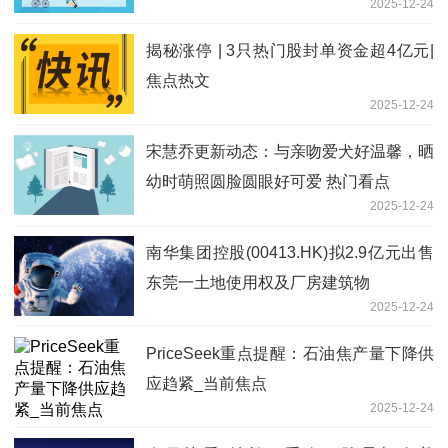
2025-12-24
揭秘涨停 | 3只热门股封单资金超4亿元|
焦点热文
2025-12-24
宋慧乔更新动态：与亲吻爱犬好温馨，晒
幼时萌照圆脸圆眼好可爱 热门看点
2025-12-24
南华集团控股(00413.HK)拟2.9亿元出售
东莞一土地使用权及厂房建筑物
2025-12-24
PriceSeek重点提醒：石油焦产量下降供
应趋紧_当前焦点
2025-12-24