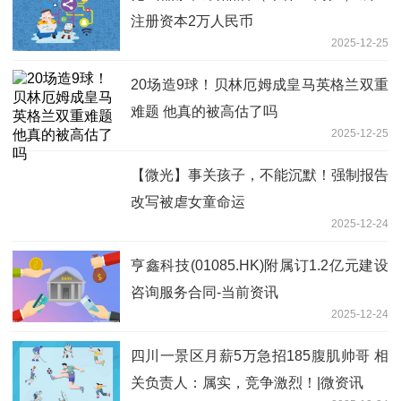
注册资本2万人民币
2025-12-25
20场造9球！贝林厄姆成皇马英格兰双重
难题 他真的被高估了吗
2025-12-25
【微光】事关孩子，不能沉默！强制报告
改写被虐女童命运
2025-12-24
亨鑫科技(01085.HK)附属订1.2亿元建设
咨询服务合同-当前资讯
2025-12-24
四川一景区月薪5万急招185腹肌帅哥 相
关负责人：属实，竞争激烈！|微资讯