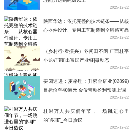
理能力达到吨级以上
2025-12-22
陕西华达：依托完整的技术链条——从核
心器件设计、专用工艺制造到全链路可靠
2025-12-22
性验证——公司具备为航天器提供全生命
周期高可靠信号互连解决方案的能力|快
（乡村行·看振兴）冬闲田不闲 广西桂平
看
小龙虾“蹦”出富民产业链|微动态
2025-12-22
要闻速递：麦格理：升紫金矿业(02899)
目标价至40港元 金价带动盈利预测上调
2025-12-22
桂湘万人共庆侗年节，一场跳进心里
的“多耶”_今日热议
2025-12-22