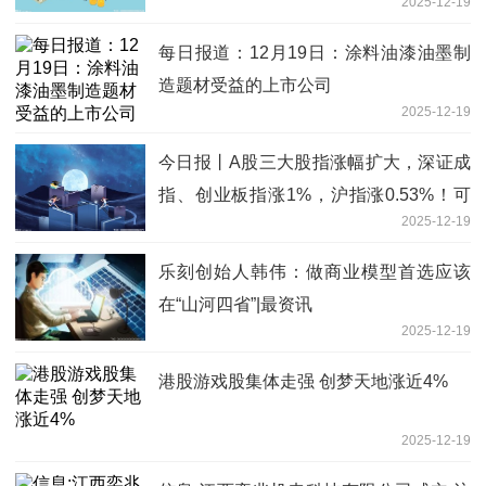
2025-12-19
每日报道：12月19日：涂料油漆油墨制
造题材受益的上市公司
2025-12-19
今日报丨A股三大股指涨幅扩大，深证成
指、创业板指涨1%，沪指涨0.53%！可
2025-12-19
控核聚变、医药医疗、商业航天、汽车产
业链领涨，近4400股上涨
乐刻创始人韩伟：做商业模型首选应该
在“山河四省”|最资讯
2025-12-19
港股游戏股集体走强 创梦天地涨近4%
2025-12-19